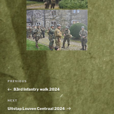
Post
Previous
PREVIOUS
navigation
Post
83rd Infantry walk 2024
Next
NEXT
Post
Uitstap Leuven Centraal 2024