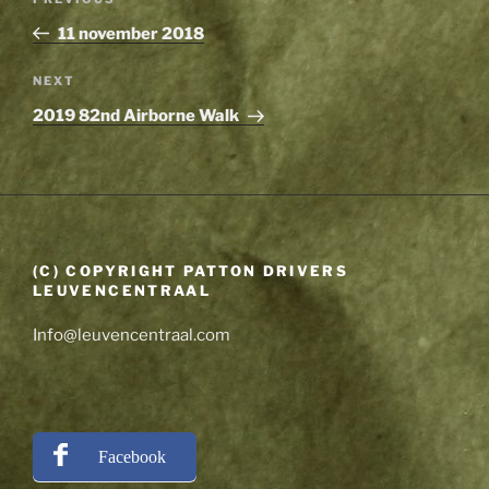
Previous
navigation
Post
11 november 2018
Next
NEXT
Post
2019 82nd Airborne Walk
(C) COPYRIGHT PATTON DRIVERS
LEUVENCENTRAAL
Info@leuvencentraal.com
Facebook