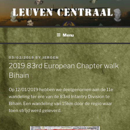
Skip
to
content
Menu
POSTED
05/02/2019
BY
JEROEN
ON
2019 83rd European Chapter walk
Bihain
Op 12/01/2019 hebben we deelgenomen aan de 11e
wandeling ter ere van de 83rd Infantry Division te
Bihain. Een wandeling van 15km door de regio waar
toen strijd werd geleverd.